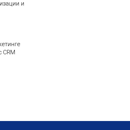
изации и
кетинге
 с CRM