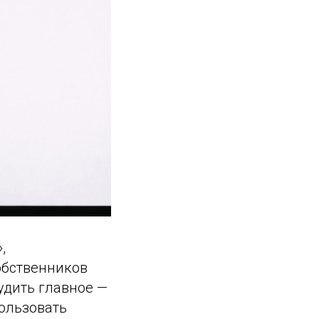
,
обственников
удить главное —
пользовать