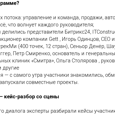
грамме?
х потока: управление и команда, продажи, авт
сё, что волнует каждого руководителя;
делились представители Битрикс24, ITConstru
кционер компании Gett , Игорь Одинцов, СЕО и
рекМи (400 точек, 12 стран), Сеньор Денёр, Ша
оггер, Петр Смиренко, основатель и генеральн
ных клиник «Смитра», Ольга Столярова , руко
и другие
я — с самого утра участники знакомились, об
 запускали совместные проекты.
— кейс-разбор со сцены
го диалога эксперты разбирали кейсы участни