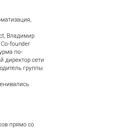
оматизация,
ct, Владимир
 Co-founder
урма по-
ый директор сети
водитель группы
менивались
ков прямо со