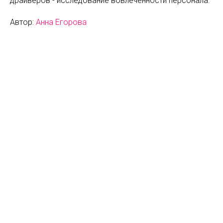
драйверов - исследование вовлеченности персонала.
Автор:
Анна Егорова